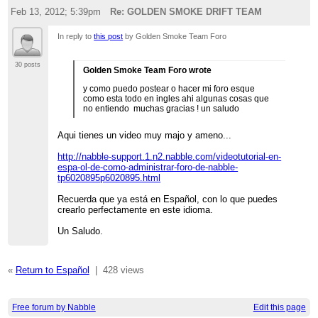
Feb 13, 2012; 5:39pm
Re: GOLDEN SMOKE DRIFT TEAM
In reply to
this post
by Golden Smoke Team Foro
30 posts
Golden Smoke Team Foro wrote
y como puedo postear o hacer mi foro esque
como esta todo en ingles ahi algunas cosas que
no entiendo muchas gracias ! un saludo
Aqui tienes un video muy majo y ameno...
http://nabble-support.1.n2.nabble.com/videotutorial-en-
espa-ol-de-como-administrar-foro-de-nabble-
tp6020895p6020895.html
Recuerda que ya está en Español, con lo que puedes
crearlo perfectamente en este idioma.
Un Saludo.
«
Return to Español
|
428 views
Free forum by Nabble
Edit this page