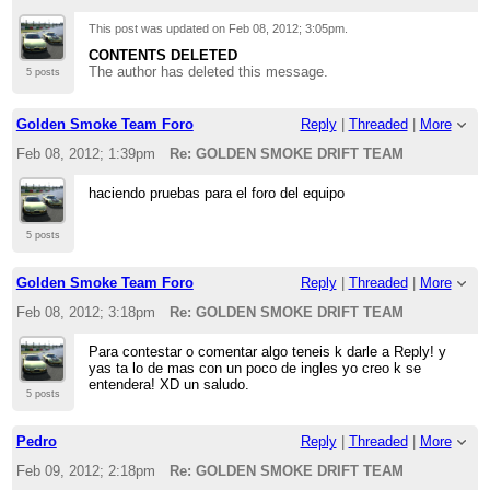
This post was updated on
Feb 08, 2012; 3:05pm
.
CONTENTS DELETED
The author has deleted this message.
5 posts
Golden Smoke Team Foro
Reply
|
Threaded
|
More
Feb 08, 2012; 1:39pm
Re: GOLDEN SMOKE DRIFT TEAM
haciendo pruebas para el foro del equipo
5 posts
Golden Smoke Team Foro
Reply
|
Threaded
|
More
Feb 08, 2012; 3:18pm
Re: GOLDEN SMOKE DRIFT TEAM
Para contestar o comentar algo teneis k darle a Reply! y
yas ta lo de mas con un poco de ingles yo creo k se
entendera! XD un saludo.
5 posts
Pedro
Reply
|
Threaded
|
More
Feb 09, 2012; 2:18pm
Re: GOLDEN SMOKE DRIFT TEAM