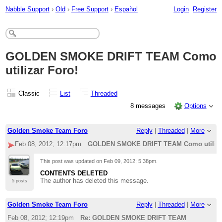
Nabble Support
›
Old
›
Free Support
›
Español
Login
Register
GOLDEN SMOKE DRIFT TEAM Como
utilizar Foro!
Classic
List
Threaded
8 messages
Options
Golden Smoke Team Foro
Reply
|
Threaded
|
More
Feb 08, 2012; 12:17pm
GOLDEN SMOKE DRIFT TEAM Como utiliza
This post was updated on
Feb 09, 2012; 5:38pm
.
CONTENTS DELETED
The author has deleted this message.
5 posts
Golden Smoke Team Foro
Reply
|
Threaded
|
More
Feb 08, 2012; 12:19pm
Re: GOLDEN SMOKE DRIFT TEAM