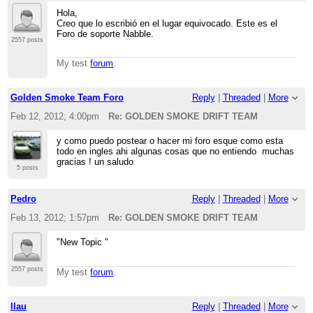
Hola,
Creo que lo escribió en el lugar equivocado. Este es el
Foro de soporte Nabble.
2557 posts
My test
forum
.
Golden Smoke Team Foro
Reply
|
Threaded
|
More
Feb 12, 2012; 4:00pm
Re: GOLDEN SMOKE DRIFT TEAM
y como puedo postear o hacer mi foro esque como esta
todo en ingles ahi algunas cosas que no entiendo muchas
gracias ! un saludo
5 posts
Pedro
Reply
|
Threaded
|
More
Feb 13, 2012; 1:57pm
Re: GOLDEN SMOKE DRIFT TEAM
"New Topic "
2557 posts
My test
forum
.
llau
Reply
|
Threaded
|
More