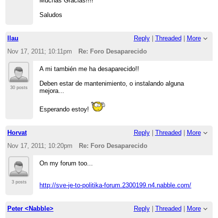
Muchas Gracias!!!!
Saludos
llau
Reply
|
Threaded
|
More
Nov 17, 2011; 10:11pm
Re: Foro Desaparecido
A mi también me ha desaparecido!!
Deben estar de mantenimiento, o instalando alguna
30 posts
mejora...
Esperando estoy!
Horvat
Reply
|
Threaded
|
More
Nov 17, 2011; 10:20pm
Re: Foro Desaparecido
On my forum too...
3 posts
http://sve-je-to-politika-forum.2300199.n4.nabble.com/
Peter <Nabble>
Reply
|
Threaded
|
More